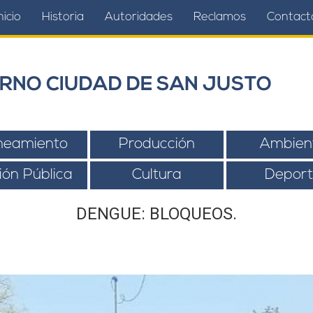
nicio
Historia
Autoridades
Reclamos
Contact
RNO CIUDAD DE SAN JUSTO
neamiento
Producción
Ambien
ión Pública
Cultura
Deport
DENGUE: BLOQUEOS.