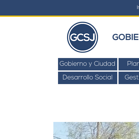
I
GOBIE
Gobierno y Ciudad
Pla
Desarrollo Social
Gest