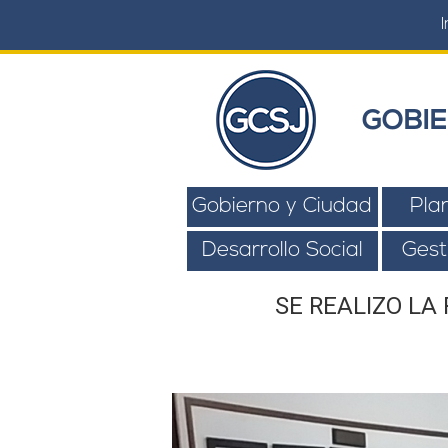
I
GOBIE
Gobierno y Ciudad
Pla
Desarrollo Social
Gest
SE REALIZO LA