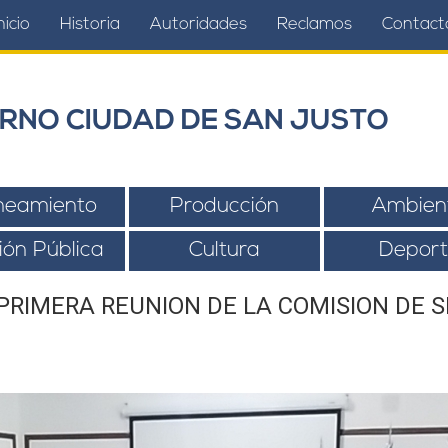
nicio
Historia
Autoridades
Reclamos
Contact
RNO CIUDAD DE SAN JUSTO
neamiento
Producción
Ambien
ión Pública
Cultura
Deport
 PRIMERA REUNION DE LA COMISION DE S